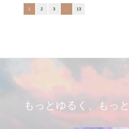
1
2
3
…
13
もっとゆるく、もっ