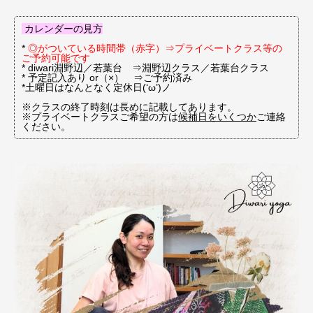
カレンダーの見方
*
◎がついている時間帯（赤字）⇒プライベートクラス等の
ご予約可能です
* diwari淵野辺／若葉台 ⇒淵野辺クラス／若葉台クラス
* 予定記入あり or（×） ⇒ご予約済み
*土曜日はなんとなく定休日(‘ω’)ノ
※クラスの終了時刻は長めに記載してあります。
※プライベートクラスご希望の方は
候補日をいくつか
ご連絡
ください。